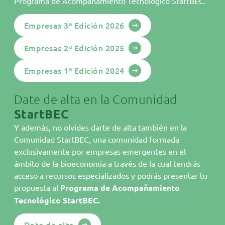
Programa de Acompañamiento Tecnológico StartBEC.
AINIA es un centro tecnológico con más de 35 años de
Empresas 3ª Edición 2026
experiencia en I+D+i. Una experiencia que pone a
disposición de las empresas para impulsar su
competitividad, aportándoles las soluciones tecnológicas
Empresas 2ª Edición 2025
más innovadoras y sostenibles en agroalimentación,
cosmética, farmacia, química o packaging.
Empresas 1ª Edición 2024
Para hacerlo posible cuenta con unas instalaciones de
vanguardia y más de 270 profesionales que trabajan
Date de alta en la Comunidad
cada año con 1.800 empresas en 260 proyectos de
StartBEC
innovación.
Y además, no olvides darte de alta también en la
Comunidad StartBEC, una comunidad formada
Descubre más sobre AINIA
exclusivamente por empresas emergentes en el
ámbito de la bioeconomía a través de la cual tendrás
acceso a recursos especializados y podrás presentar tu
propuesta al
Programa de Acompañamiento
Tecnológico StartBEC.
Date de alta