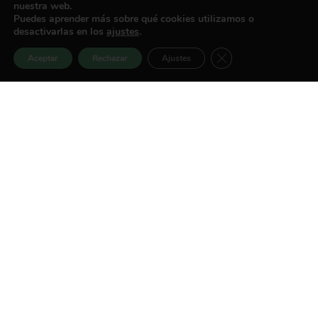
nuestra web.
Puedes aprender más sobre qué cookies utilizamos o
desactivarlas en los
ajustes
.
Cerrar el banner de 
Aceptar
Rechazar
Ajustes