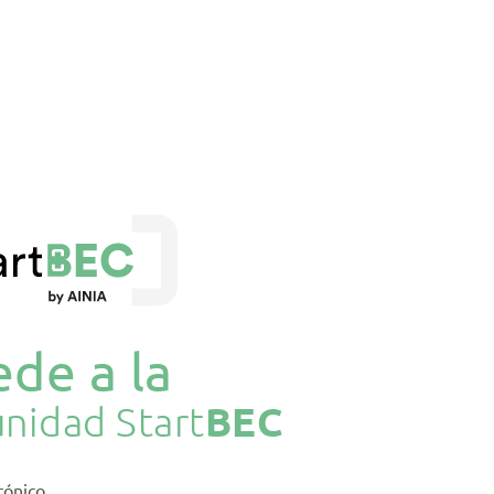
de a la
BEC
nidad Start
rónico