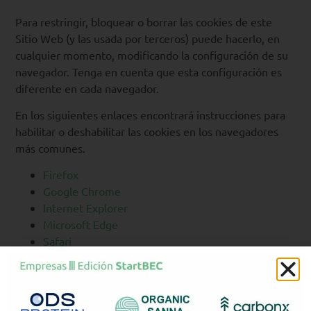
Para restringir, bloquear o borrar las cookies de este
Sitio Web (y las usada por terceros) puede hacerlo, en
cualquier momento, modificando la configuración de su
navegador. Tenga en cuenta que esta configuración es
diferente en cada navegador.
En los siguientes enlaces encontrará instrucciones para
habilitar o deshabilitar las cookies en los navegadores
más comunes.
Firefox
Google Chrome
Internet Explorer
Microsoft Edge
Safari
¿Qué tipos de cookies se
utilizan en esta página