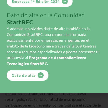
Empresas 1ª Edición 2024
En el caso de que las cookies sean servidas desde un
equipo o dominio gestionado por el propio editor, pero
Date de alta en la Comunidad
la información que se recoja mediante estas sea
StartBEC
gestionada por un tercero, no pueden ser consideradas
Y además, no olvides darte de alta también en la
como cookies propias si el tercero las utiliza para sus
Comunidad StartBEC, una comunidad formada
propias finalidades (por ejemplo, la mejora de los
exclusivamente por empresas emergentes en el
servicios que presta o la prestación de servicios de
ámbito de la bioeconomía a través de la cual tendrás
carácter publicitario a favor de otras entidades).
acceso a recursos especializados y podrás presentar tu
SEGÚN SU FINALIDAD
propuesta al
Programa de Acompañamiento
Tecnológico StartBEC.
Cookies técnicas:
Date de alta
Son aquellas necesarias para la navegación y el buen
funcionamiento de nuestro Sitio Web, como por
ejemplo, controlar el tráfico y la comunicación de datos,
identificar la sesión, acceder a partes de acceso
restringido, realizar la solicitud de inscripción o
participación en un evento, contar visitas a efectos de la