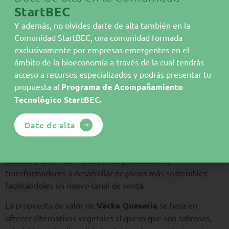
sectores clave como la industria agroalimentaria, cosmética
StartBEC
y farmacéutica. La esencia de su tecnología radica en una
Y además, no olvides darte de alta también en la
etiqueta que, al entrar en contacto con los alimentos,
Comunidad StartBEC, una comunidad formada
proporciona una notificación precisa sobre su estado,
exclusivamente por empresas emergentes en el
mediante la detección de las moléculas emitidas por los
ámbito de la bioeconomía a través de la cual tendrás
alimentos, desencadenando una reacción que se traduce en
acceso a recursos especializados y podrás presentar tu
un cambio de color significativo.
propuesta al
Programa de Acompañamiento
Remolonas Foods
conecta los excedentes desde el inicio
Tecnológico StartBEC.
de la cadena alimentaria (productores y transformadores)
con consumidores finales en cestas multiproducto. De esta
Date de alta
manera, proporcionan alimentos de calidad a un precio
asequible, a domicilio y con un impacto positivo en el
planeta a la vez que ayuda a los productores y
transformadores a desarrollar negocios más sostenibles
facilitándoles un nuevo canal de venta.
La propuesta de valor de
Väcka Quesería
se basa en
ofrecer alternativas vegetales al queso que son sabrosas,