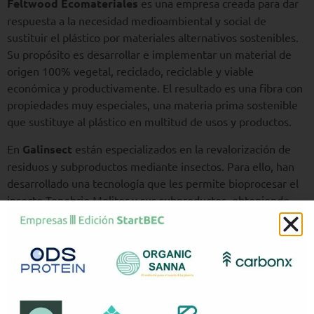
Feltwood Ecomateriales
es una empresa creada para dar
respuesta a la necesidad medioambiental y social de
sustituir el plástico por materiales alternativos sostenibles.
Su propósito es desarrollar e implementar un material de
origen 100% vegetal, reciclado, reciclable y viable
económica y productivamente. El resultado es una fibra con
propiedades muy especiales, una materia prima sostenible
que sustituye al plástico en multitud de usos y productos.
En
Galinsect
están especializados en la revalorización de
residuos y subproductos mediante insectos. Para ello, han
desarrollado una tecnología que les permite bioprocesar el
insecto Tenebrio Molitor y sus subproductos, obteniendo
productos de alto valor añadido dirigidos a las industrias
química, farmacéutica, cosmética, de alimentación funcional
y de fertilizantes.
MolDrug AI Systems
está especializada en el campo de la
química informática, la modelización molecular y la
optimización computacional de compuestos químicos. Están