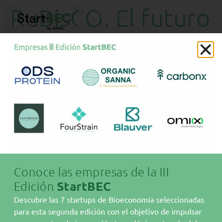
RuBisCO: El futuro
de las proteínas
vegetales
Conoce las empresas de la III
Edición
StartBEC
Sobre AINIA
Descubre las 7 startups de Bioeconomía seleccionadas
Bioeconomía
para esta segunda edición con el objetivo de impulsar