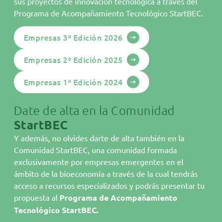
sus proyectos de innovación tecnológica a través del
Áreas StartBEC
Programa de Acompañamiento Tecnológico StartBEC.
Comunidad
Empresas 3ª Edición 2026
Programa
Empresas 2ª Edición 2025
Empresas StartBEC
Empresas 1ª Edición 2024
Actualidad
Agenda
Date de alta en la Comunidad
StartBEC
Hazte miembro
Y además, no olvides darte de alta también en la
Contacto
Comunidad StartBEC, una comunidad formada
Parque Tecnológico de Valencia
exclusivamente por empresas emergentes en el
C/. Benjamín Franklin, 5-11
ámbito de la bioeconomía a través de la cual tendrás
E46980 Paterna
acceso a recursos especializados y podrás presentar tu
Tel.
96 136 60 90
propuesta al
Programa de Acompañamiento
Tecnológico StartBEC.