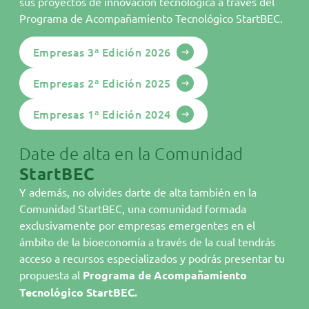
sus proyectos de innovación tecnológica a través del
Áreas StartBEC
Programa de Acompañamiento Tecnológico StartBEC.
Comunidad
Empresas 3ª Edición 2026
Programa
Empresas 2ª Edición 2025
Empresas StartBEC
Empresas 1ª Edición 2024
Actualidad
Agenda
Date de alta en la Comunidad
StartBEC
Hazte miembro
Y además, no olvides darte de alta también en la
Contacto
Comunidad StartBEC, una comunidad formada
Parque Tecnológico de Valencia
exclusivamente por empresas emergentes en el
C/. Benjamín Franklin, 5-11
ámbito de la bioeconomía a través de la cual tendrás
E46980 Paterna
acceso a recursos especializados y podrás presentar tu
Tel.
96 136 60 90
propuesta al
Programa de Acompañamiento
Tecnológico StartBEC.