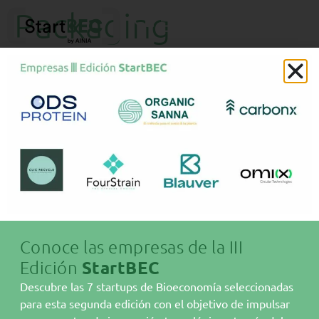
Packaging
biosoluble hecho
con algas
Conoce las empresas de la III
Edición
StartBEC
Sobre AINIA
Descubre las 7 startups de Bioeconomía seleccionadas
Bioeconomía
para esta segunda edición con el objetivo de impulsar