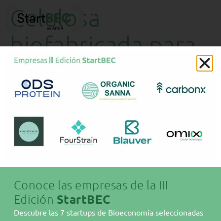
Celulosa
biofabricada para
una cosmética
más limpia
Conoce las empresas de la III
Edición
StartBEC
Descubre las 7 startups de Bioeconomía seleccionadas
Sobre AINIA