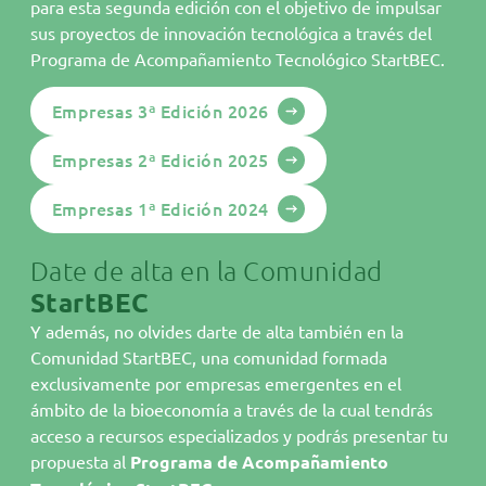
para esta segunda edición con el objetivo de impulsar
sus proyectos de innovación tecnológica a través del
Bioeconomía
Programa de Acompañamiento Tecnológico StartBEC.
Áreas StartBEC
Empresas 3ª Edición 2026
Comunidad
Empresas 2ª Edición 2025
Programa
Empresas StartBEC
Empresas 1ª Edición 2024
Actualidad
Date de alta en la Comunidad
Agenda
StartBEC
Hazte miembro
Y además, no olvides darte de alta también en la
Comunidad StartBEC, una comunidad formada
Contacto
exclusivamente por empresas emergentes en el
Parque Tecnológico de Valencia
ámbito de la bioeconomía a través de la cual tendrás
C/. Benjamín Franklin, 5-11
acceso a recursos especializados y podrás presentar tu
E46980 Paterna
propuesta al
Programa de Acompañamiento
Tel.
96 136 60 90