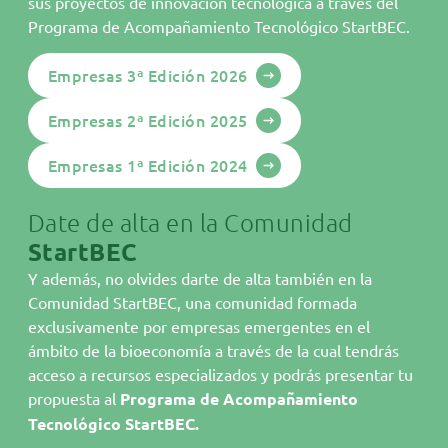
sus proyectos de innovación tecnológica a través del
Áreas StartBEC
Programa de Acompañamiento Tecnológico StartBEC.
Comunidad
Empresas 3ª Edición 2026
Programa
Empresas 2ª Edición 2025
Empresas StartBEC
Empresas 1ª Edición 2024
Actualidad
Agenda
Date de alta en la Comunidad
StartBEC
Hazte miembro
Y además, no olvides darte de alta también en la
Contacto
Comunidad StartBEC, una comunidad formada
Parque Tecnológico de Valencia
exclusivamente por empresas emergentes en el
C/. Benjamín Franklin, 5-11
ámbito de la bioeconomía a través de la cual tendrás
E46980 Paterna
acceso a recursos especializados y podrás presentar tu
Tel.
96 136 60 90
propuesta al
Programa de Acompañamiento
Tecnológico StartBEC.