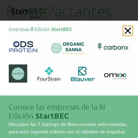
Biosurfactantes
derivados de
residuos
Conoce las empresas de la III
Edición
StartBEC
Sobre AINIA
Descubre las 7 startups de Bioeconomía seleccionadas
Bioeconomía
para esta segunda edición con el objetivo de impulsar