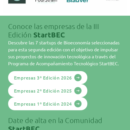
sostenible sin comprometer rendimiento ni costes.
ODS Protein combina excelencia científica, economía
circular y visión de impacto para impulsar un sistema
Conoce las empresas de la III
alimentario más resiliente, eficiente y responsable.
Edición
StartBEC
Descubre las 7 startups de Bioeconomía seleccionadas
para esta segunda edición con el objetivo de impulsar
sus proyectos de innovación tecnológica a través del
Programa de Acompañamiento Tecnológico StartBEC.
Empresas 3ª Edición 2026
Empresas 2ª Edición 2025
Sobre AINIA
Empresas 1ª Edición 2024
Bioeconomía
Áreas StartBEC
Date de alta en la Comunidad
StartBEC
Comunidad