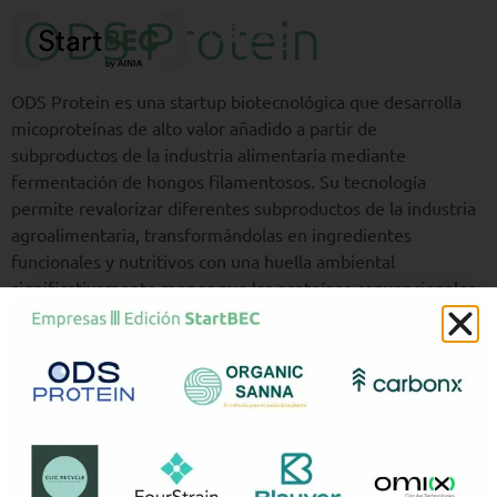
ODS Protein
ODS Protein es una startup biotecnológica que desarrolla
micoproteínas de alto valor añadido a partir de
subproductos de la industria alimentaria mediante
fermentación de hongos filamentosos. Su tecnología
permite revalorizar diferentes subproductos de la industria
agroalimentaria, transformándolas en ingredientes
funcionales y nutritivos con una huella ambiental
significativamente menor que las proteínas convencionales.
La compañía ofrece soluciones escalables y eficientes,
diseñadas para integrarse en los sistemas productivos
existentes y responder a la creciente demanda global de
proteínas alternativas para alimentación humana y animal.
Sus productos destacan por su perfil nutricional, versatilidad
tecnológica y consistencia, aportando valor tanto a
fabricantes como a marcas que buscan innovación