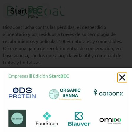
Bio2Coat
Bio2Coat lucha contra las pérdidas, el desperdicio
alimentario y los residuos a través de su tecnología de
recubrimientos y películas 100% naturales y comestibles.
Ofrece una gama de recubrimientos de conservación, en
base acuosa, con los que alarga la vida útil y comercial de
frutas y hortalizas.
Los recubrimientos Bio2Coat se aplican sobre la superficie
de la fruta en origen, empleando las técnicas habituales de
tratamientos poscosecha, como pulverización u otras. La
finísima película comestible que se crea sobre la piel,
retarda la sobremaduración y senescencia, reduce las
mermas por deshidratación, protege contra la oxidación, el
deterioro y la contaminación microbiológica, mantiene el
valor nutricional y mejora la apariencia sin necesidad de
plásticos ni productos de síntesis. Fundada por