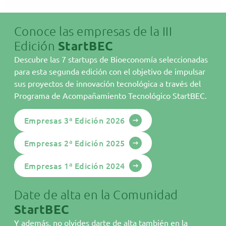
investigadores de la UPC, con tecnología propia y orientada
a la economía circular.
Conoce las empresas de la III
Edición
StartBEC
Descubre las 7 startups de Bioeconomía seleccionadas
para esta segunda edición con el objetivo de impulsar
sus proyectos de innovación tecnológica a través del
Programa de Acompañamiento Tecnológico StartBEC.
Empresas 3ª Edición 2026
Sobre AINIA
Empresas 2ª Edición 2025
Bioeconomía
Empresas 1ª Edición 2024
Áreas StartBEC
Date de alta en la Comunidad
Comunidad
StartBEC
Programa
Y además, no olvides darte de alta también en la